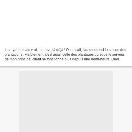
Incroyable mais vrai, me revoilà déjà ! On le sait, l'automne est la saison des
plantations ; visiblement, c'est aussi celle des plantages puisque le serveur
de mon principal client ne fonctionne plus depuis une demi-heure. Quel
dommage, me voici au chômage...