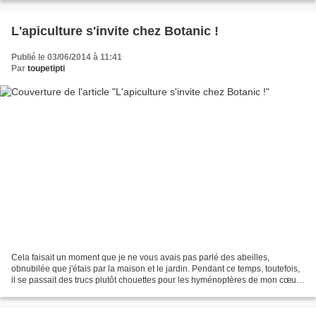
L'apiculture s'invite chez Botanic !
Publié le 03/06/2014 à 11:41
Par
toupetipti
Cela faisait un moment que je ne vous avais pas parlé des abeilles,
obnubilée que j'étais par la maison et le jardin. Pendant ce temps, toutefois,
il se passait des trucs plutôt chouettes pour les hyménoptères de mon cœur :
en effet, l'enseigne Botanic,...