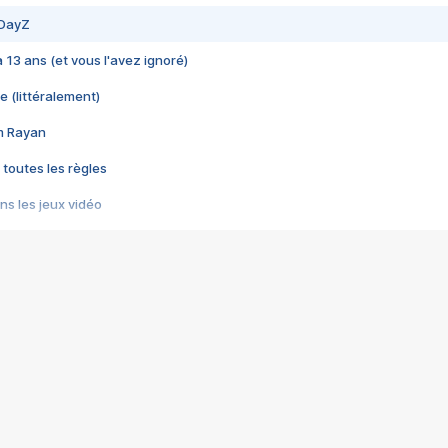
 DayZ
 a 13 ans (et vous l'avez ignoré)
e (littéralement)
im Rayan
 toutes les règles
s les jeux vidéo
us choquant de Rockstar ? - Le scandale BULLY
e plus moche de Steam
du RÊVE tourne au CAUCHEMAR
pendant 8 heures
it… à tort
umiliés par un jeu vidéo