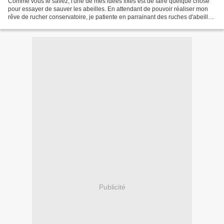
Comme vous le savez, l'une de mes idées fixes est de faire quelque chose
pour essayer de sauver les abeilles. En attendant de pouvoir réaliser mon
rêve de rucher conservatoire, je patiente en parrainant des ruches d'abeilles
et en faisant des dons à des...
Publicité