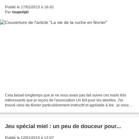
Publié le 17/02/2015 à 16:01
Par
toupetipti
Cela faisait longtemps que je ne vous avais pas fait suivre ces mails très
intéressants que je reçois de l'association Un toit pour les abeilles. J'ai
trouvé celui de février particulièrement instructif et agréable à lire : je vous le
reproduis ci-dessous...
Jeu spécial miel : un peu de douceur pour...
Publié le 12/01/2015 à 12:07