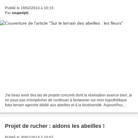
Publié le 19/02/2014 à 10:15
Par
toupetipti
J'ai beau avoir des tas de projets concrets dont la réalisation avance bien, je
ne peux pas m'empêcher de continuer à fantasmer sur mon hypothétique
futur terrain agricole dédié aux abeilles et à la biodiversité. Aujourd'hui,
j'aimerais parler des fleurs...
Projet de rucher : aidons les abeilles !
Publié le 30/01/2014 à 10:07