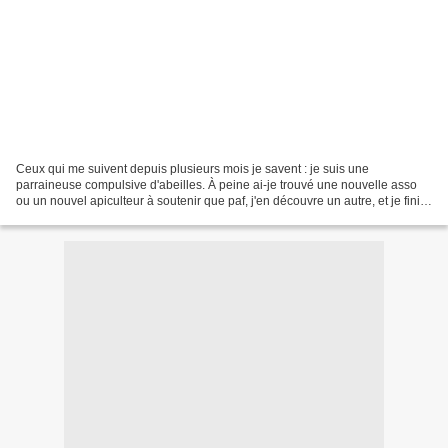
Ceux qui me suivent depuis plusieurs mois je savent : je suis une
parraineuse compulsive d'abeilles. À peine ai-je trouvé une nouvelle asso
ou un nouvel apiculteur à soutenir que paf, j'en découvre un autre, et je finis
toujours par craquer ! Le prochain...