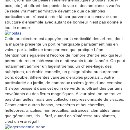
jardin, formant de petites venelles thématiques (hostas, sous-
bois, etc.) et offrant des points de vue et des ambiances variés.
Je reste vraiment admirative devant ce que de simples
particuliers ont réussi à créer là, car parvenir à concevoir une
structure d'ensemble avec autant de bonheur n'est pas donné à
tout le monde.
Cette architecture est appuyée par la verticalité des arbres, dont
la majorité présente un port remarquable parfaitement mis en
valeur par la taille de transparence que pratique Léon.
Mentionnons également l'écorce de nombre d'entre eux qui leur
permet de rester intéressants et attrayants toute l'année. On peut
notamment admirer un lagerstroemia, un chêne-liège, des
aubépines, un érable cannelle, un ginkgo biloba au surprenant
tronc double, différentes variétés d'érables japonais... Autre
particularité du jardin, de nombreux rosiers (près d'une centaine
!) s'épanouissent dans cet écrin de verdure, offrant des parfums
envoûtants ou des fleurs magnifiques. À leur pied, on ne trouve
pas d'annuelles, mais une collection impressionnante de vivaces.
Citons entre autres hostas, heuchères et heucherellas,
hellébores, ancolies, hémérocalles, astrances, clématites, ainsi
que géraniums, iris... Bref, quand on s'intéresse aux plantes,
c'est un vrai régal !