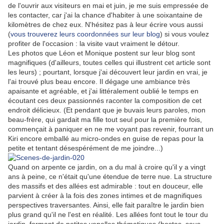
de l'ouvrir aux visiteurs en mai et juin, je me suis empressée de
les contacter, car j'ai la chance d'habiter à une soixantaine de
kilomètres de chez eux. N'hésitez pas à leur écrire vous aussi
(
vous trouverez leurs coordonnées sur leur blog
) si vous voulez
profiter de l'occasion : la visite vaut vraiment le détour.
Les photos que Léon et Monique postent sur leur blog sont
magnifiques (d'ailleurs, toutes celles qui illustrent cet article sont
les leurs) ; pourtant, lorsque j'ai découvert leur jardin en vrai, je
l'ai trouvé plus beau encore. Il dégage une ambiance très
apaisante et agréable, et j'ai littéralement oublié le temps en
écoutant ces deux passionnés raconter la composition de cet
endroit délicieux. (Et pendant que je buvais leurs paroles, mon
beau-frère, qui gardait ma fille tout seul pour la première fois,
commençait à paniquer en ne me voyant pas revenir, fourrant un
Kiri encore emballé au micro-ondes en guise de repas pour la
petite et tentant désespérément de me joindre...)
Quand on arpente ce jardin, on a du mal à croire qu'il y a vingt
ans à peine, ce n'était qu'une étendue de terre nue. La structure
des massifs et des allées est admirable : tout en douceur, elle
parvient à créer à la fois des zones intimes et de magnifiques
perspectives traversantes. Ainsi, elle fait paraître le jardin bien
plus grand qu'il ne l'est en réalité. Les allées font tout le tour du