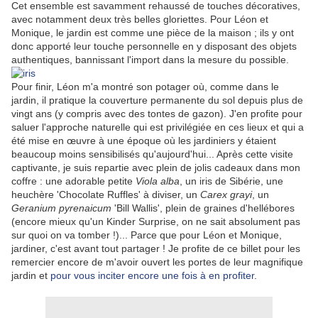
Cet ensemble est savamment rehaussé de touches décoratives,
avec notamment deux très belles gloriettes. Pour Léon et
Monique, le jardin est comme une pièce de la maison ; ils y ont
donc apporté leur touche personnelle en y disposant des objets
authentiques, bannissant l'import dans la mesure du possible.
Pour finir, Léon m'a montré son potager où, comme dans le
jardin, il pratique la couverture permanente du sol depuis plus de
vingt ans (y compris avec des tontes de gazon). J'en profite pour
saluer l'approche naturelle qui est privilégiée en ces lieux et qui a
été mise en œuvre à une époque où les jardiniers y étaient
beaucoup moins sensibilisés qu'aujourd'hui... Après cette visite
captivante, je suis repartie avec plein de jolis cadeaux dans mon
coffre : une adorable petite
Viola alba
, un iris de Sibérie, une
heuchère 'Chocolate Ruffles' à diviser, un
Carex grayi
, un
Geranium
pyrenaicum
'
Bill Wallis'
,
plein de graines d'hellébores
(encore mieux qu'un Kinder Surprise, on ne sait absolument pas
sur quoi on va tomber !)... Parce que pour Léon et Monique,
jardiner, c'est avant tout partager ! Je profite de ce billet pour les
remercier encore de m'avoir ouvert les portes de leur magnifique
jardin et
pour vous inciter encore une fois à en profiter
.