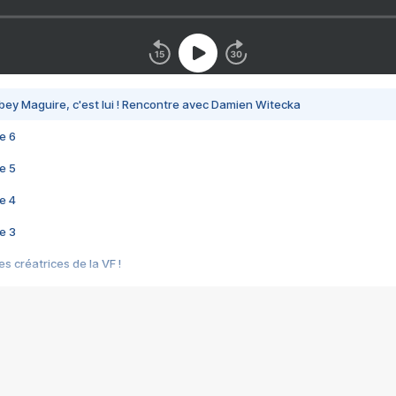
bey Maguire, c'est lui ! Rencontre avec Damien Witecka
e 6
e 5
e 4
e 3
s créatrices de la VF !
e 2
e 1
e Mektoub My Love arrive enfin ! Rencontre avec Shaïn Boumedine et Sal
i : après Toni en famille