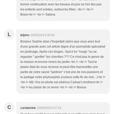
bonne continuation avec tes travaux et puis ne t'en fais pas
les enfants sont solides, surtout les filles. <br /> <br />
Bises<br /> <br /> Sabina
L
le§mo
10/05/2014 08:56
Bonjour Sophie alias (Toupetipti )alors que vous avez tout
d'une grande avec cet article digne d'un journaliste spécialisé
en jardinage. Après ces éloges.. faut-il en "rougir "ou se
regarder " gonfler" les chevilles ??? Ce n'est pas le genre de
la maison et encore moins du jardin.<br /> <br /> Tout le
plaisir était de vous recevoir et peut-être transmettre une
partie de notre savoir "jardiner" c'est une de nos passions et
le partage notre phylosophie (curieux cette fin de mot....)<br />
<br /> NB: l'iris en photo est sibérica Caésar's brothers<br />
<br /> Au plaisir de ce revoir <br /> <br /> Bisous
C
cardamine
10/05/2014 07:23