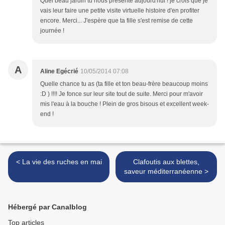
Quel beau jardin tu nous présente aujourd'hui ! je crois que je
vais leur faire une petite visite virtuelle histoire d'en profiter
encore. Merci... J'espère que ta fille s'est remise de cette
journée !
A
Aline Egécrié
10/05/2014 07:08
Quelle chance tu as (ta fille et ton beau-frère beaucoup moins
:D ) !!!! Je fonce sur leur site tout de suite. Merci pour m'avoir
mis l'eau à la bouche ! Plein de gros bisous et excellent week-
end !
< La vie des ruches en mai
Clafoutis aux blettes,
saveur méditerranéenne >
Hébergé par Canalblog
Top articles