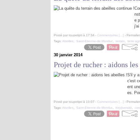
Com
nst
e 
j'a
Posté par toupetipti à 17:34 -
Commentaires [
…
]
- Permalien
Tags:
Abeilles
,
Saint-Etienne-de-Montluc
,
terrain
,
terre agr
30 janvier 2014
Projet de rucher : aidons les 
S'il y 
c'est c
ent un
es. Po
Posté par toupetipti à 10:07 -
Commentaires [
…
]
- Permalien
Tags:
Abeilles
,
Saint-Etienne-de-Montluc
,
biodiversité
,
con