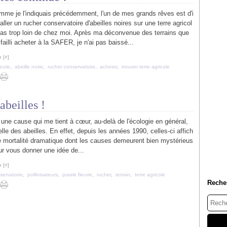
me je l'indiquais précédemment, l'un de mes grands rêves est d'i
aller un rucher conservatoire d'abeilles noires sur une terre agricol
pas trop loin de chez moi. Après ma déconvenue des terrains que
i failli acheter à la SAFER, je n'ai pas baissé...
 [
#
]
icole
,
abeille noire
,
rucher conservatoire
,
acheter
,
trouver terre agricole
abeilles !
a une cause qui me tient à cœur, au-delà de l'écologie en général,
elle des abeilles. En effet, depuis les années 1990, celles-ci affich
e mortalité dramatique dont les causes demeurent bien mystérieus
ur vous donner une idée de...
 [
#
]
servatoire
,
pollinisateurs
,
prairie fleurie
,
rucher
,
terrain
,
terre agricole
Reche