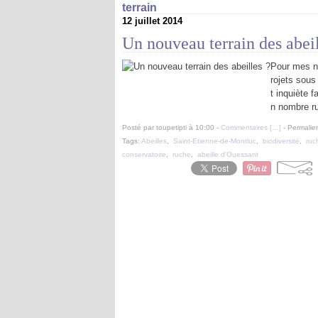
terrain
12 juillet 2014
Un nouveau terrain des abeil
Pour mes no
rojets sous
t inquiète f
n nombre ru
Posté par toupetipti à 10:00 -
Commentaires [
…
]
- Permalien
Tags:
Abeilles
,
Saint-Etienne-de-Montluc
,
biodiversité
,
ruc
conservatoire
,
ruche
,
abeille d'Ouessant