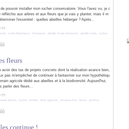
 de pouvoir installer mon rucher conservatoire. Vous l'avez vu, je c
e réfléchis aux arbres et aux fleurs que je vais y planter, mais il m
éterminer l'essentiel : quelles abeilles héberger ? Après...
 [
#
]
icole
,
Loire-Atlantique
,
Ouessant
,
abeille locale bretonne
,
abeille noire
,
rucher
es fleurs
u avoir des tas de projets concrets dont la réalisation avance bien,
eux pas m'empêcher de continuer à fantasmer sur mon hypothétiqu
terrain agricole dédié aux abeilles et à la biodiversité. Aujourd'hui,
s parler des fleurs...
 [
#
]
prairie fleurie
,
rucher
,
terrain
,
terre agricole
,
boutons-d'or
,
fleurs
,
jachère
,
les continue !