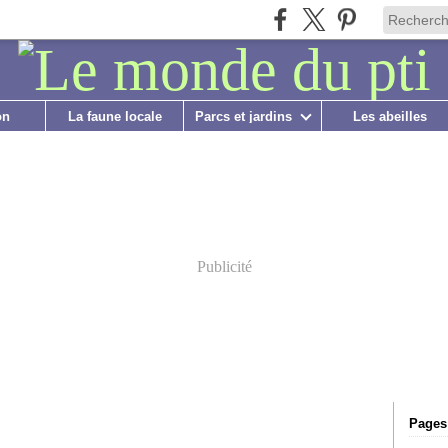
on
La faune locale
Parcs et jardins
Les abeilles
Publicité
Pages