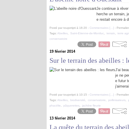
Je continue à rêver
herche un terrain, j
e restait encore à d
Posté par toupetipti à 16:20 -
Commentaires [
…
]
- Permalien
Tags:
Abeilles
,
Saint-Etienne-de-Montluc
,
terrain
,
terre agr
conservatoire
19 février 2014
Sur le terrain des abeilles : l
J'ai bea
je ne p
e futur 
j'aimerai
Posté par toupetipti à 10:15 -
Commentaires [
…
]
- Permalien
Tags:
Abeilles
,
biodiversité
,
conservatoire
,
pollinisateurs
,
phacélie
,
pâquerettes
,
jachère fleurie
13 février 2014
La quête du terrain des abeil