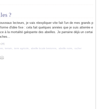
les ?
uveaux lecteurs, je vais réexpliquer vite fait l'un de mes grands p
 forme d'idée fixe : cela fait quelques années que je suis atterrée e
ace à la mortalité galopante des abeilles. Je parraine déjà un certai
ches...
 [
#
]
her
,
terrain
,
terre agricole
,
abeille locale bretonne
,
abeille noire
,
rucher