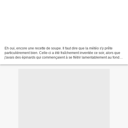
Eh oui, encore une recette de soupe. Il faut dire que la météo s'y prête
particulièrement bien. Celle-ci a été fraîchement inventée ce soir, alors que
j'avais des épinards qui commençaient à se flétrir lamentablement au fond
de mon bac à légumes. Résultat...