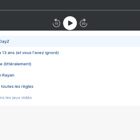
 DayZ
 a 13 ans (et vous l'avez ignoré)
e (littéralement)
im Rayan
 toutes les règles
s les jeux vidéo
us choquant de Rockstar ? - Le scandale BULLY
e plus moche de Steam
du RÊVE tourne au CAUCHEMAR