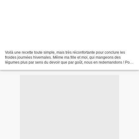
Voilà une recette toute simple, mais très réconfortante pour conclure les
froides journées hivernales. Même ma fille et moi, qui mangeons des
légumes plus par sens du devoir que par goût, nous en redemandons ! Pour
les lentilles corail, je vous conseille...