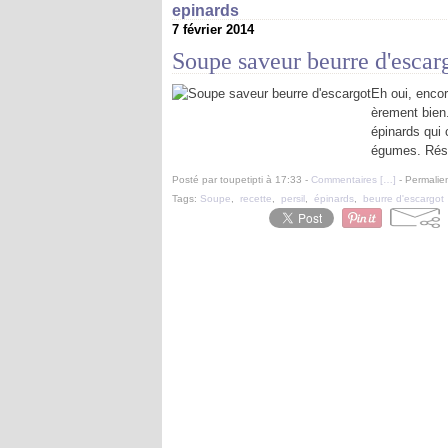
epinards
7 février 2014
Soupe saveur beurre d'escar
Eh oui, encor
èrement bien.
épinards qui
égumes. Résu
Posté par toupetipti à 17:33 -
Commentaires [
…
]
- Permalien
Tags:
Soupe
,
recette
,
persil
,
épinards
,
beurre d'escargot