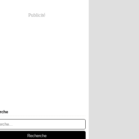
Publicité
rche