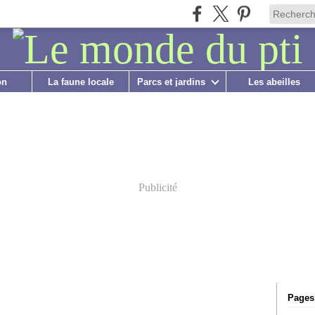
on
La faune locale
Parcs et jardins
Les abeilles
Publicité
Pages