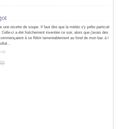
got
e une recette de soupe. Il faut dire que la météo s'y prête particuli
 Celle-ci a été fraîchement inventée ce soir, alors que j'avais des
 commençaient à se flétrir lamentablement au fond de mon bac à l
ltat...
 [
#
]