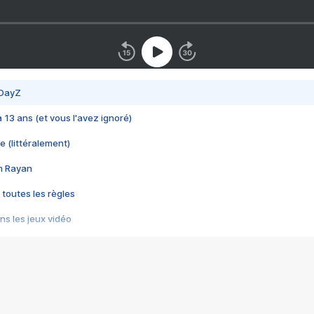
 DayZ
 a 13 ans (et vous l'avez ignoré)
e (littéralement)
im Rayan
 toutes les règles
s les jeux vidéo
us choquant de Rockstar ? - Le scandale BULLY
e plus moche de Steam
du RÊVE tourne au CAUCHEMAR