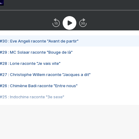
#30 : Eve Angeli raconte "Avant de partir"
#29 : MC Solaar raconte "Bouge de là"
28 : Lorie raconte "Je vais vite"
#27 : Christophe Willem raconte "Jacques a dit"
#26 : Chimène Badi raconte "Entre nous"
#25 : Indochine raconte "3e sexe"
#24 : Zaho raconte "C'est chelou"
#23 : Patrick Bruel raconte "Au café des délices"
#22 : Kyo raconte "Le chemin"