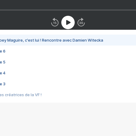
bey Maguire, c'est lui ! Rencontre avec Damien Witecka
e 6
e 5
e 4
e 3
s créatrices de la VF !
e 2
e 1
e Mektoub My Love arrive enfin ! Rencontre avec Shaïn Boumedine et Sal