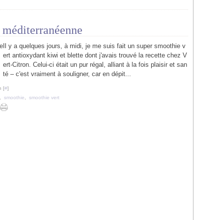
ur méditerranéenne
Il y a quelques jours, à midi, je me suis fait un super smoothie v
ert antioxydant kiwi et blette dont j'avais trouvé la recette chez V
ert-Citron. Celui-ci était un pur régal, alliant à la fois plaisir et san
té – c'est vraiment à souligner, car en dépit...
 [
#
]
,
smoothie
,
smoothie vert