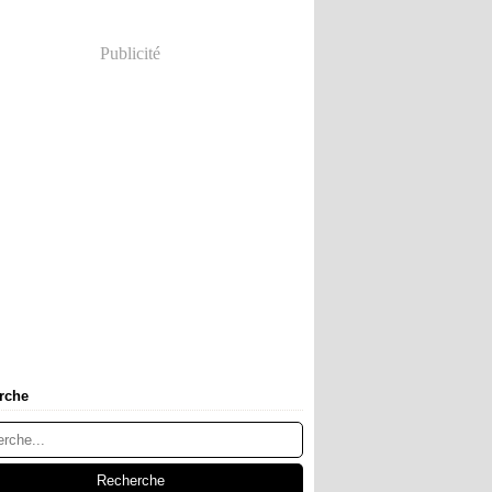
Publicité
rche