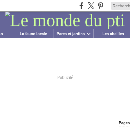
on
La faune locale
Parcs et jardins
Les abeilles
Publicité
Pages