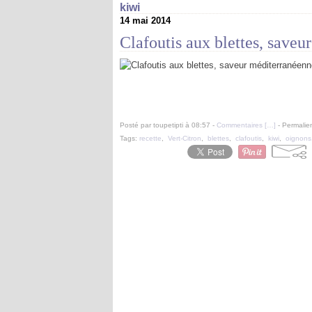
kiwi
14 mai 2014
Clafoutis aux blettes, save
Posté par toupetipti à 08:57 -
Commentaires [
…
]
- Permalien
Tags:
recette
,
Vert-Citron
,
blettes
,
clafoutis
,
kiwi
,
oignons