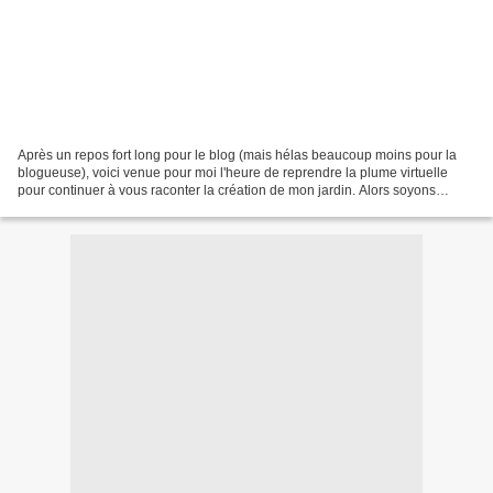
Après un repos fort long pour le blog (mais hélas beaucoup moins pour la
blogueuse), voici venue pour moi l'heure de reprendre la plume virtuelle
pour continuer à vous raconter la création de mon jardin. Alors soyons
honnêtes, cet été, j'ai passé plus...