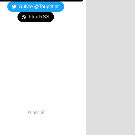
Suivre @Toupetipti
Flux RSS
Publicité