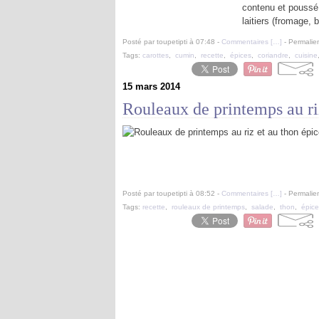
contenu et poussé u
laitiers (fromage, 
Posté par toupetipti à 07:48 -
Commentaires [
…
]
- Permalien
Tags:
carottes
,
cumin
,
recette
,
épices
,
coriandre
,
cuisine
15 mars 2014
Rouleaux de printemps au ri
Posté par toupetipti à 08:52 -
Commentaires [
…
]
- Permalien
Tags:
recette
,
rouleaux de printemps
,
salade
,
thon
,
épice