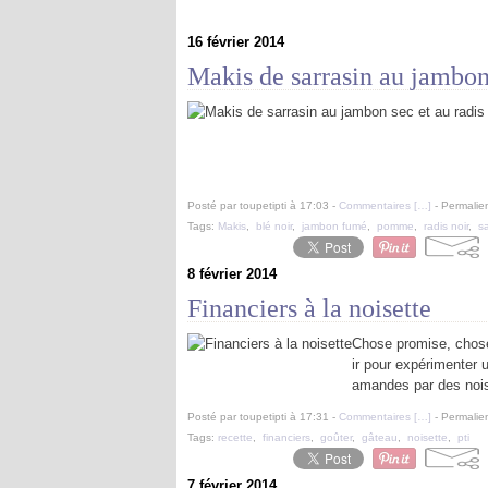
16 février 2014
Makis de sarrasin au jambon 
Posté par toupetipti à 17:03 -
Commentaires [
…
]
- Permalien
Tags:
Makis
,
blé noir
,
jambon fumé
,
pomme
,
radis noir
,
sa
8 février 2014
Financiers à la noisette
Chose promise, chose d
ir pour expérimenter u
amandes par des noiset
Posté par toupetipti à 17:31 -
Commentaires [
…
]
- Permalien
Tags:
recette
,
financiers
,
goûter
,
gâteau
,
noisette
,
pti
7 février 2014