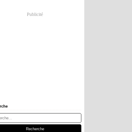
Publicité
rche