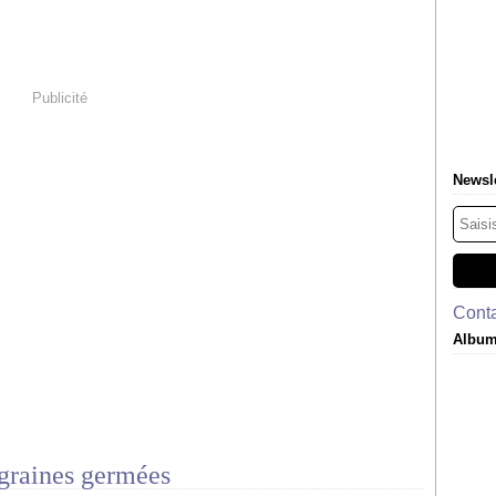
Publicité
Newsle
Conta
Album
graines germées