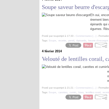
Soupe saveur beurre d'escar
Eh oui, encor
èrement bien.
épinards qui
égumes. Résu
Posté par toupetipti à 17:33 -
Commentaires [
…
]
- Permalien
Tags:
Soupe
,
recette
,
persil
,
épinards
,
beurre d'escargot
4 février 2014
Velouté de lentilles corail, 
V
e
o
e
Posté par toupetipti à 21:21 -
Commentaires [
…
]
- Permalien
Tags:
Soupe
,
carottes
,
cumin
,
hiver
,
lentilles corail
,
recet