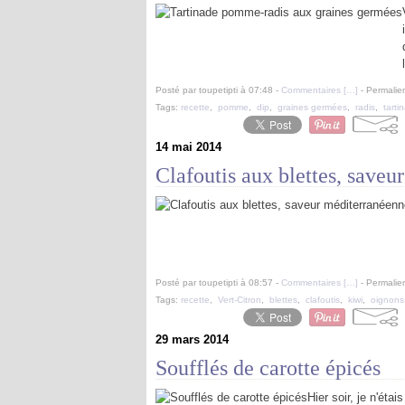
Posté par toupetipti à 07:48 -
Commentaires [
…
]
- Permalien
Tags:
recette
,
pomme
,
dip
,
graines germées
,
radis
,
tarti
14 mai 2014
Clafoutis aux blettes, save
Posté par toupetipti à 08:57 -
Commentaires [
…
]
- Permalien
Tags:
recette
,
Vert-Citron
,
blettes
,
clafoutis
,
kiwi
,
oignons
29 mars 2014
Soufflés de carotte épicés
Hier soir, je n'éta