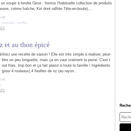
n soupir à fendre l'âme : hormis l'habituelle collection de produits
beurre, crème fraîche, Kiri dont raffole Tête-en-boule),...
 [
#
]
,
muscade
,
soufflés
z et au thon épicé
Voici une recette de saison ! Elle est très simple à réaliser, peut-
être un peu longuette, mais ça en vaut vraiment la peine. C'est t
out frais, trop bon et ça fait plaisir à toute la famille ! Ingrédients
(pour 4 rouleaux) 4 feuilles de riz (au rayon...
 [
#
]
s
Reche