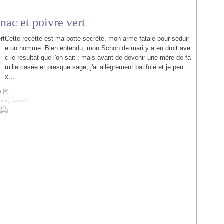
nac et poivre vert
Cette recette est ma botte secrète, mon arme fatale pour séduir
e un homme. Bien entendu, mon Schön de mari y a eu droit ave
c le résultat que l'on sait ; mais avant de devenir une mère de fa
mille casée et presque sage, j'ai allègrement batifolé et je peu
x...
 [
#
]
vert
,
sauce