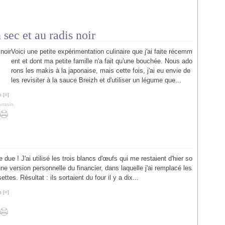
sec et au radis noir
Voici une petite expérimentation culinaire que j'ai faite récemm
ent et dont ma petite famille n'a fait qu'une bouchée. Nous ado
rons les makis à la japonaise, mais cette fois, j'ai eu envie de
les revisiter à la sauce Breizh et d'utiliser un légume que...
 [
#
]
rrasin
ue ! J'ai utilisé les trois blancs d'œufs qui me restaient d'hier so
ne version personnelle du financier, dans laquelle j'ai remplacé les
tes. Résultat : ils sortaient du four il y a dix...
 [
#
]