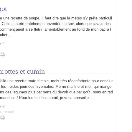
got
e une recette de soupe. Il faut dire que la météo s'y prête particuli
 Celle-ci a été fraîchement inventée ce soir, alors que j'avais des
 commençaient à se flétrir lamentablement au fond de mon bac à l
ltat...
 [
#
]
carottes et cumin
oilà une recette toute simple, mais très réconfortante pour conclur
 les froides journées hivernales. Même ma fille et moi, qui mange
ns des légumes plus par sens du devoir que par goût, nous en red
mandons ! Pour les lentilles corail, je vous conseille...
 [
#
]
te
,
velouté