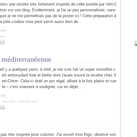
Voici une recette très fortement inspirée de celle postée par Vert-C
itron sur son blog. Évidemment, je l'ai un peu personnalisée, sans
quoi je ne me permettrais pas de la poster ici ! Cette préparation à
la jolie couleur rose peut servir aussi bien de...
 [
#
]
nade
ur méditerranéenne
Il y a quelques jours, à midi, je me suis fait un super smoothie v
ert antioxydant kiwi et blette dont j'avais trouvé la recette chez V
ert-Citron. Celui-ci était un pur régal, alliant à la fois plaisir et san
té – c'est vraiment à souligner, car en dépit...
 [
#
]
,
smoothie
,
smoothie vert
is pas très inspirée pour cuisiner. J'ai ouvert mon frigo, observé son