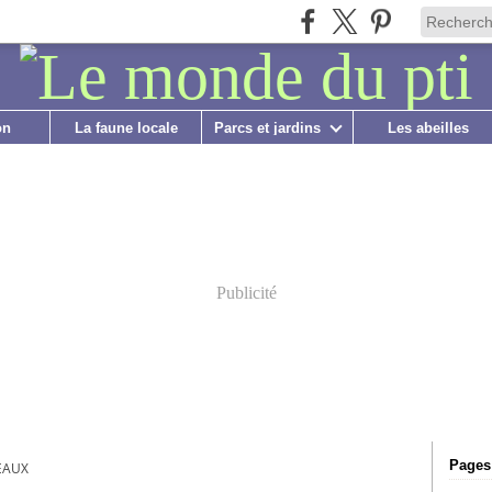
on
La faune locale
Parcs et jardins
Les abeilles
Publicité
Pages
EAUX