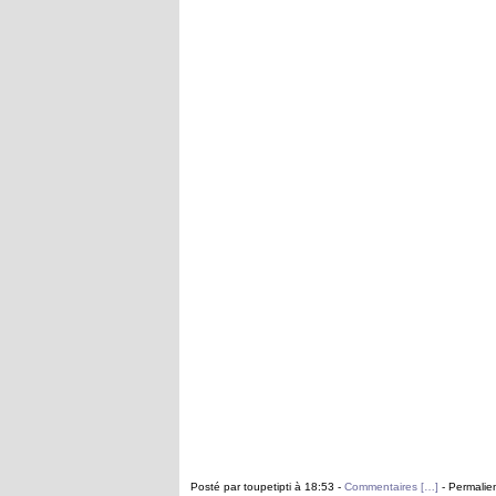
Posté par toupetipti à 18:53 -
Commentaires [
…
]
- Permalien