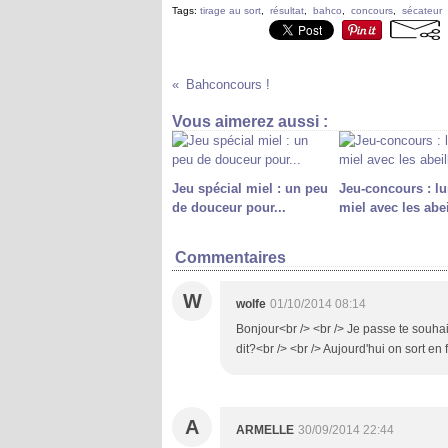
Tags:
tirage au sort
,
résultat
,
bahco
,
concours
,
sécateur
Bahconcours !
Vous aimerez aussi :
Jeu spécial miel : un peu
Jeu-concours : l
de douceur pour...
miel avec les abe
Commentaires
W
wolfe
01/10/2014 08:14
Bonjour<br /> <br /> Je passe te souhait
dit?<br /> <br /> Aujourd'hui on sort en 
A
ARMELLE
30/09/2014 22:44