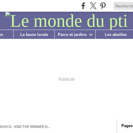
on
La faune locale
Parcs et jardins
Les abeilles
Publicité
Pages
AHCO : AND THE WINNER IS...