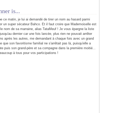
ner is...
che ce matin, je lui ai demandé de tirer un nom au hasard parmi
er un super sécateur Bahco. Et il faut croire que Mademoiselle est
ait le nom de sa marraine, alias TataMeuf ! Je vous épargne la liste
usqu'au dernier car une fois lancée, plus rien ne pouvait arrêter
s uns après les autres, me demandant à chaque fois avec un grand
e que son favoritisme familial ne s'arrêtait pas là, puisqu'elle a
ante puis son grand-père et sa compagne dans la première moitié...
eaucoup à tous pour vos participations !