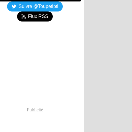
Suivre @Toupetipti
Flux RSS
Publicité