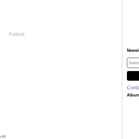
Publicité
Newsle
Conta
Album
 [
#
]