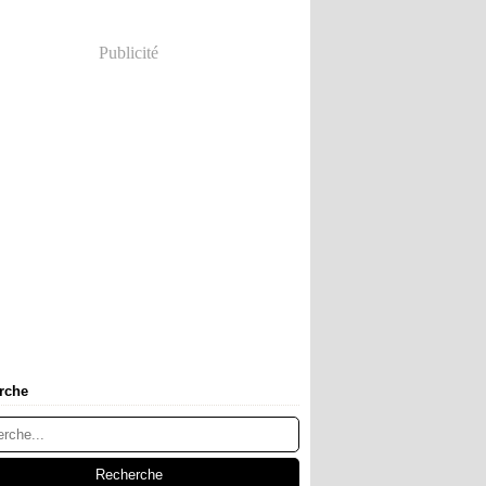
Publicité
rche