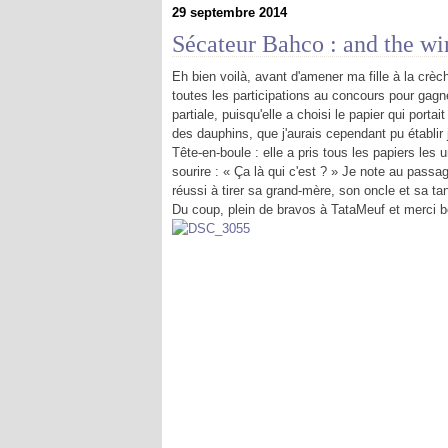
29 septembre 2014
Sécateur Bahco : and the win
Eh bien voilà, avant d'amener ma fille à la crè
toutes les participations au concours pour gagn
partiale, puisqu'elle a choisi le papier qui port
des dauphins, que j'aurais cependant pu établir j
Tête-en-boule : elle a pris tous les papiers le
sourire : « Ça là qui c'est ? » Je note au passag
réussi à tirer sa grand-mère, son oncle et sa t
Du coup, plein de bravos à TataMeuf et merci b