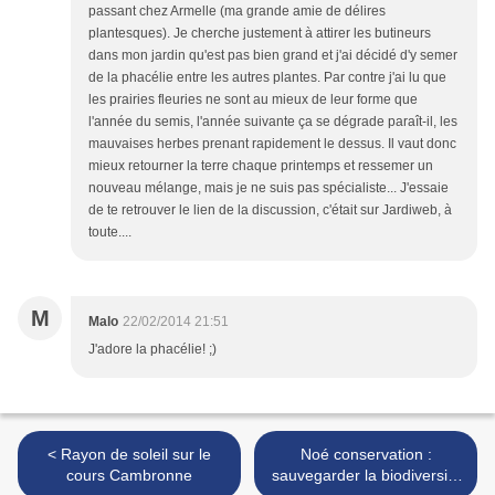
passant chez Armelle (ma grande amie de délires
plantesques). Je cherche justement à attirer les butineurs
dans mon jardin qu'est pas bien grand et j'ai décidé d'y semer
de la phacélie entre les autres plantes. Par contre j'ai lu que
les prairies fleuries ne sont au mieux de leur forme que
l'année du semis, l'année suivante ça se dégrade paraît-il, les
mauvaises herbes prenant rapidement le dessus. Il vaut donc
mieux retourner la terre chaque printemps et ressemer un
nouveau mélange, mais je ne suis pas spécialiste... J'essaie
de te retrouver le lien de la discussion, c'était sur Jardiweb, à
toute....
M
Malo
22/02/2014 21:51
J'adore la phacélie! ;)
< Rayon de soleil sur le
Noé conservation :
cours Cambronne
sauvegarder la biodiversité