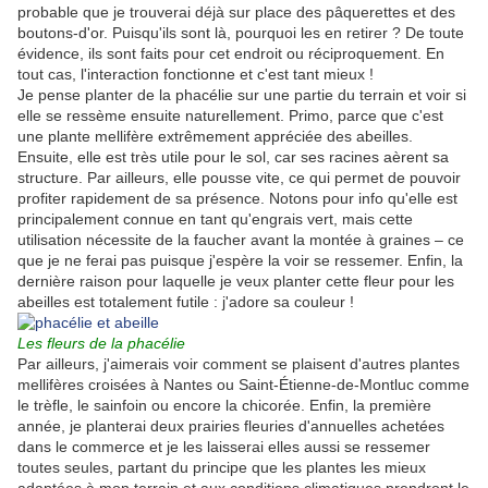
probable que je trouverai déjà sur place des pâquerettes et des
boutons-d'or. Puisqu'ils sont là, pourquoi les en retirer ? De toute
évidence, ils sont faits pour cet endroit ou réciproquement. En
tout cas, l'interaction fonctionne et c'est tant mieux !
Je pense planter de la phacélie sur une partie du terrain et voir si
elle se ressème ensuite naturellement. Primo, parce que c'est
une plante mellifère extrêmement appréciée des abeilles.
Ensuite, elle est très utile pour le sol, car ses racines aèrent sa
structure. Par ailleurs, elle pousse vite, ce qui permet de pouvoir
profiter rapidement de sa présence. Notons pour info qu'elle est
principalement connue en tant qu'engrais vert, mais cette
utilisation nécessite de la faucher avant la montée à graines – ce
que je ne ferai pas puisque j'espère la voir se ressemer. Enfin, la
dernière raison pour laquelle je veux planter cette fleur pour les
abeilles est totalement futile : j'adore sa couleur !
Les fleurs de la phacélie
Par ailleurs, j'aimerais voir comment se plaisent d'autres plantes
mellifères croisées à Nantes ou Saint-Étienne-de-Montluc comme
le trèfle, le sainfoin ou encore la chicorée. Enfin, la première
année, je planterai deux prairies fleuries d'annuelles achetées
dans le commerce et je les laisserai elles aussi se ressemer
toutes seules, partant du principe que les plantes les mieux