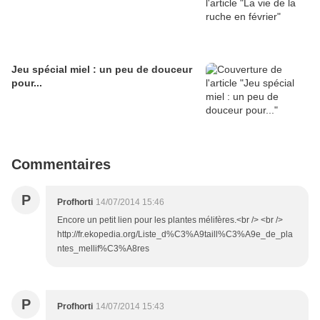
Jeu spécial miel : un peu de douceur
pour...
Commentaires
P
Profhorti
14/07/2014 15:46
Encore un petit lien pour les plantes mélifères.<br /> <br />
http://fr.ekopedia.org/Liste_d%C3%A9taill%C3%A9e_de_pla
ntes_mellif%C3%A8res
P
Profhorti
14/07/2014 15:43