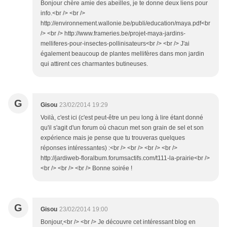
Bonjour chère amie des abeilles, je te donne deux liens pour
info.<br /> <br />
http://environnement.wallonie.be/publi/education/maya.pdf<br
/> <br /> http://www.frameries.be/projet-maya-jardins-
melliferes-pour-insectes-pollinisateurs<br /> <br /> J'ai
également beaucoup de plantes mellifères dans mon jardin
qui attirent ces charmantes butineuses.
G
Gisou
23/02/2014 19:29
Voilà, c'est ici (c'est peut-être un peu long à lire étant donné
qu'il s'agit d'un forum où chacun met son grain de sel et son
expérience mais je pense que tu trouveras quelques
réponses intéressantes) :<br /> <br /> <br /> <br />
http://jardiweb-floralbum.forumsactifs.com/t111-la-prairie<br />
<br /> <br /> <br /> Bonne soirée !
G
Gisou
23/02/2014 19:00
Bonjour,<br /> <br /> Je découvre cet intéressant blog en