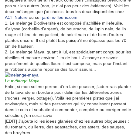
adaptées à mon terrain et aux conditions climatiques prendront le
pas sur les autres (non, je n'ai pas peur des évidences). Voici les
deux mélanges que j'ai choisis, tous les deux disponibles chez
ACT Nature
ou sur
jardins-fleuris.com
.
1. Le mélange Biodiversité
est composé d'achillée millefeuille,
d'alysse (corbeille-d'argent), de bourrache, de lupin nain, de lin
rouge et bleu, de coquelicot, de soleil nain et de bien d'autres
plantes encore. Il est plutôt bas puisqu'il ne dépasse pas les 70
cm de hauteur.
2. Le mélange Maya, quant à lui, est spécialement conçu pour les
abeilles et mesure environ 1 m de haut. J'essaye de savoir
précisément de quelles fleurs il est composé, mais pour l'instant
je n'obtiens aucune réponse des fournisseurs...
Le mélange Maya
Enfin, si mon sol me permet d'en faire pousser, j'adorerais planter
de la lavande en bordure pour délimiter les différentes zones
(ruches, verger, potager). Voilà les premières pistes que j'ai
envisagées, mais si des personnes qui s'y connaissent passent
dans le coin et souhaitent commenter, compléter ou corriger cette
sélection, j'en serai ravie !
[EDIT] J'ajoute ici les idées glanées chez les autres blogueuses :
du romarin, du lierre, des agastaches, des asters, des sauges,
des bruyères...